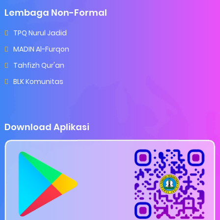
Lembaga Non-Formal
TPQ Nurul Jadid
MADIN Al-Furqon
Tahfizh Qur'an
BLK Komunitas
Download Aplikasi