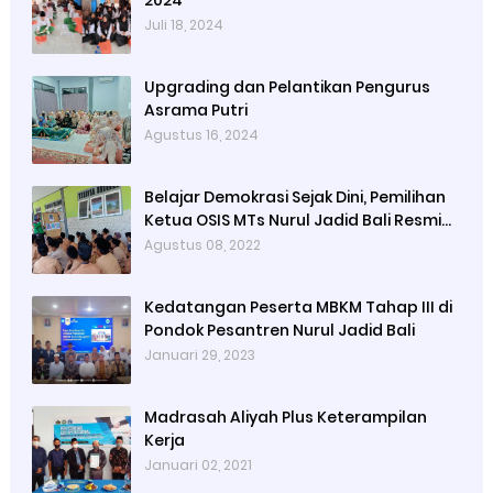
2024
Juli 18, 2024
Upgrading dan Pelantikan Pengurus
Asrama Putri
Agustus 16, 2024
Belajar Demokrasi Sejak Dini, Pemilihan
Ketua OSIS MTs Nurul Jadid Bali Resmi
Digelar
Agustus 08, 2022
Kedatangan Peserta MBKM Tahap III di
Pondok Pesantren Nurul Jadid Bali
Januari 29, 2023
Madrasah Aliyah Plus Keterampilan
Kerja
Januari 02, 2021