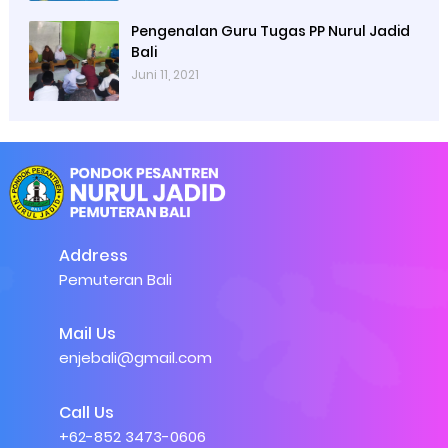
Pengenalan Guru Tugas PP Nurul Jadid
Bali
Juni 11, 2021
Address
Pemuteran Bali
Mail Us
enjebali@gmail.com
Call Us
+62-852 3473-0606